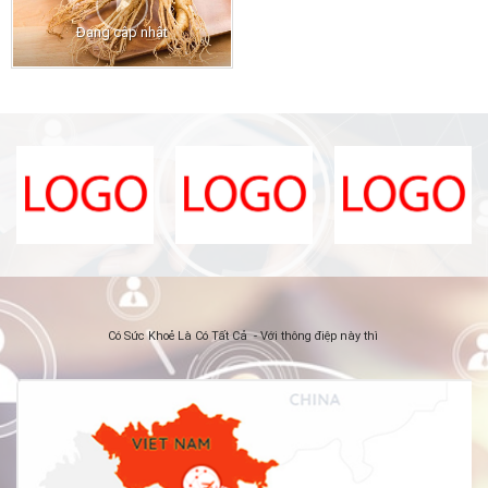
Đang cập nhật
Có Sức Khoẻ Là Có Tất Cả - Với thông điệp này thì