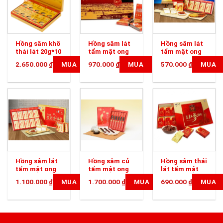
Hồng sâm khô
Hồng sâm lát
Hồng sâm lát
thái lát 20g*10
tẩm mật ong
tẩm mật ong
20g x 10 gói
KGS 100g
2.650.000
₫
970.000
₫
570.000
₫
MUA
MUA
MUA
Hồng sâm lát
Hồng sâm củ
Hồng sâm thái
tẩm mật ong
tẩm mật ong
lát tẩm mật
KGS 200g
KGS 300g
ong Sambok
1.100.000
₫
1.700.000
₫
690.000
₫
MUA
MUA
MUA