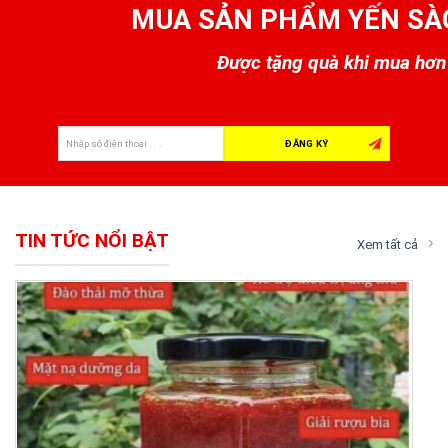
MUA SẢN PHẨM YẾN SÀ
Được tặng quà khi mua hơn 
TIN TỨC NỔI BẬT
Xem tất cả