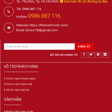
Tp. Thủ Đức, Tp. Hồ Chí Minh.
Xem bản đồ chỉ đường tại đây
Tel: 0986 887 116
0986 887 116
Hotline:
Website: https://thienanfoods.com/
Email: kimsa159@gmail.com
KẾT NỐI VỚI CHÚNG TÔI
HỖ TRỢ KHÁCH HÀNG
chinh sach thanh toan
chinh sach bao mat
chinh sach doi tra
SẢN PHẨM
Nhân Sâm Hàn Quốc