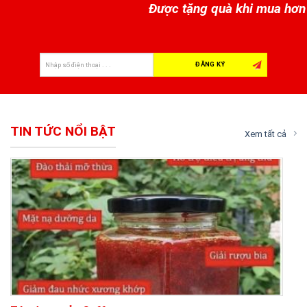
Được tặng quà khi mua hơn 
TIN TỨC NỔI BẬT
Xem tất cả