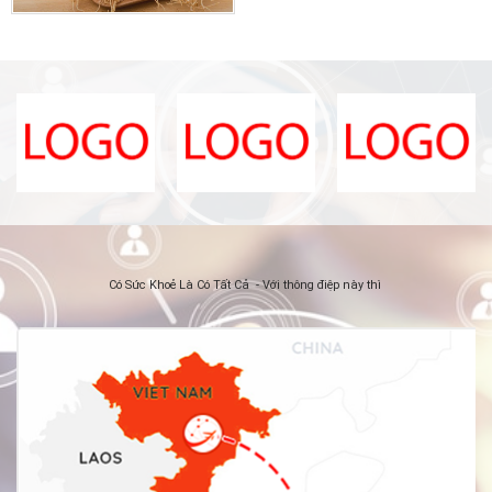
Có Sức Khoẻ Là Có Tất Cả - Với thông điệp này thì