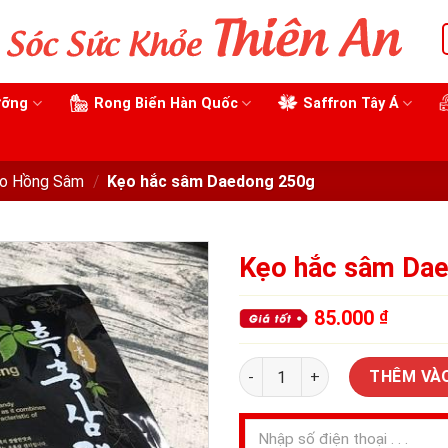
ưỡng
Rong Biển Hàn Quốc
Saffron Tây Á
o Hồng Sâm
/
Kẹo hắc sâm Daedong 250g
Kẹo hắc sâm Da
85.000
₫
Kẹo hắc sâm Daedong 250g
THÊM VÀ