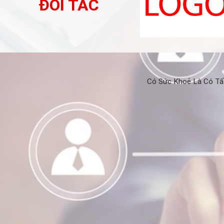
ĐỐI TÁC
Có Sức Khoẻ Là Có Tất