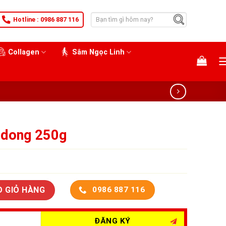
Tìm
Hotline : 0986 887 116
kiếm:
Collagen
Sâm Ngọc Linh
edong 250g
O GIỎ HÀNG
0986 887 116