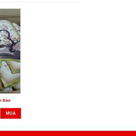
h Đào
MUA