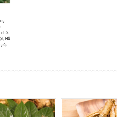
ung
m
í nhớ,
ệt, Hỗ
 giúp
M