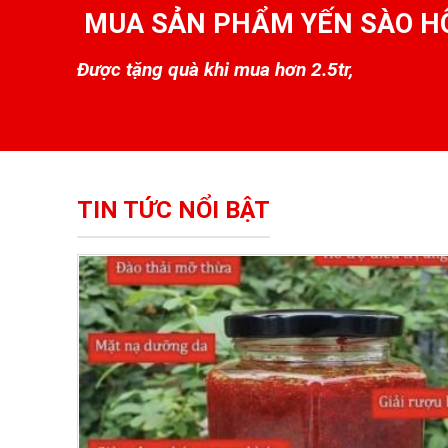
MUA SẢN PHẨM YẾN SÀO H
Được tặng quà khi mua hơn 2.5tr,
TIN TỨC NỔI BẬT