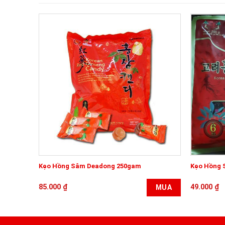
Kẹo Hồng Sâm Deadong 250gam
Kẹo Hồng 
85.000
₫
49.000
₫
MUA