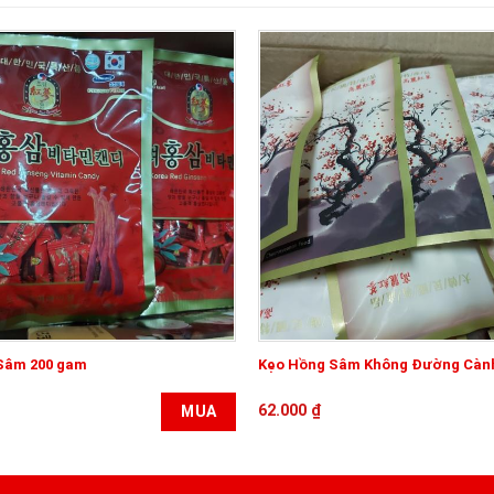
Sâm 200 gam
Kẹo Hồng Sâm Không Đường Càn
62.000
₫
MUA